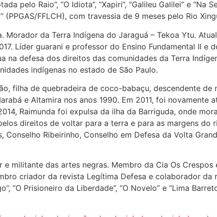
ada pelo Raio”, “O Idiota”, “Xapiri”, “Galileu Galilei” e “Na
u” (PPGAS/FFLCH), com travessia de 9 meses pelo Rio Xing
. Morador da Terra Indígena do Jaraguá – Tekoa Ytu. Atua
017. Líder guarani e professor do Ensino Fundamental II e
a na defesa dos direitos das comunidades da Terra Indígen
unidades indígenas no estado de São Paulo.
, filha de quebradeira de coco-babaçu, descendente de n
arabá e Altamira nos anos 1990. Em 2011, foi novamente at
 2014, Raimunda foi expulsa da ilha da Barriguda, onde mor
los direitos de voltar para a terra e para as margens do 
s, Conselho Ribeirinho, Conselho em Defesa da Volta Gran
r e militante das artes negras. Membro da Cia Os Crespos
mbro criador da revista Legítima Defesa e colaborador da 
, “O Prisioneiro da Liberdade”, “O Novelo” e “Lima Barreto, 