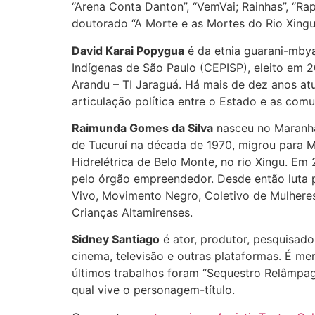
“Arena Conta Danton”, “VemVai; Rainhas”, “Rapt
doutorado “A Morte e as Mortes do Rio Xing
David Karai Popygua
é da etnia guarani-mbya
Indígenas de São Paulo (CEPISP), eleito em 2
Arandu – TI Jaraguá. Há mais de dez anos atu
articulação política entre o Estado e as com
Raimunda Gomes da Silva
nasceu no Maranhão
de Tucuruí na década de 1970, migrou para M
Hidrelétrica de Belo Monte, no rio Xingu. Em
pelo órgão empreendedor. Desde então luta pe
Vivo, Movimento Negro, Coletivo de Mulhere
Crianças Altamirenses.
Sidney Santiago
é ator, produtor, pesquisado
cinema, televisão e outras plataformas. É me
últimos trabalhos foram “Sequestro Relâmpago”
qual vive o personagem-título.