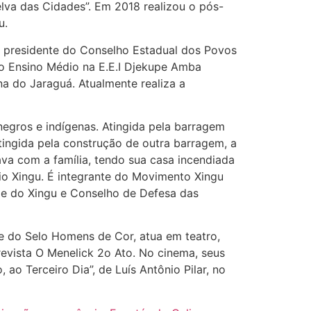
 Selva das Cidades”. Em 2018 realizou o pós-
u.
l presidente do Conselho Estadual dos Povos
 do Ensino Médio na E.E.I Djekupe Amba
a do Jaraguá. Atualmente realiza a
egros e indígenas. Atingida pela barragem
ingida pela construção de outra barragem, a
ava com a família, tendo sua casa incendiada
rio Xingu. É integrante do Movimento Xingu
de do Xingu e Conselho de Defesa das
 e do Selo Homens de Cor, atua em teatro,
revista O Menelick 2o Ato. No cinema, seus
ao Terceiro Dia”, de Luís Antônio Pilar, no