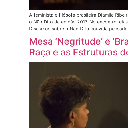
A feminista e filósofa brasileira Djamila Rib
o Não Dito da edição 2017. No encontro, elas
Discursos sobre o Não Dito convida pensador
Mesa ‘Negritude’ e ‘Br
Raça e as Estruturas de