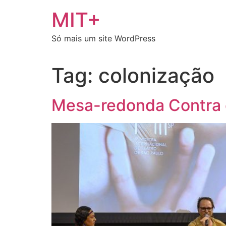
Ir
MIT+
para
o
Só mais um site WordPress
conteúdo
Tag:
colonização
Mesa-redonda Contra 