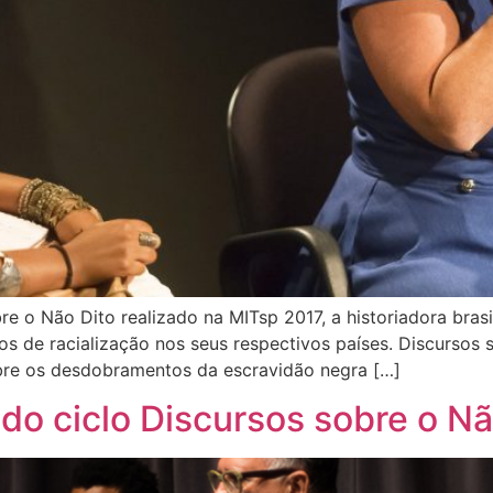
 o Não Dito realizado na MITsp 2017, a historiadora brasile
os de racialização nos seus respectivos países. Discursos
sobre os desdobramentos da escravidão negra […]
o ciclo Discursos sobre o Nã