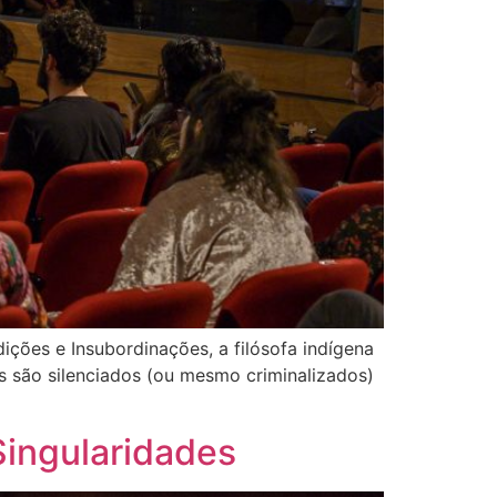
ições e Insubordinações, a filósofa indígena
s são silenciados (ou mesmo criminalizados)
Singularidades