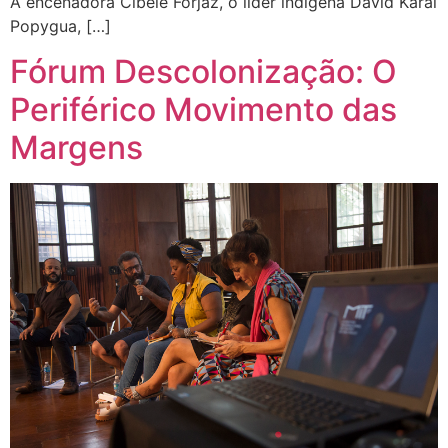
A encenadora Cibele Forjaz, o líder indígena David Karai
Popygua, […]
Fórum Descolonização: O
Periférico Movimento das
Margens