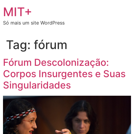
Ir
MIT+
para
o
Só mais um site WordPress
conteúdo
Tag:
fórum
Fórum Descolonização:
Corpos Insurgentes e Suas
Singularidades