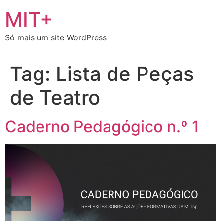
Ir
MIT+
para
o
Só mais um site WordPress
conteúdo
Tag:
Lista de Peças
de Teatro
Caderno Pedagógico n.º 1