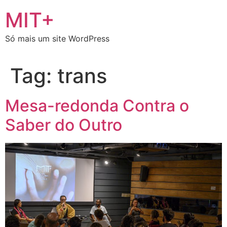
Ir
MIT+
para
o
Só mais um site WordPress
conteúdo
Tag:
trans
Mesa-redonda Contra o
Saber do Outro