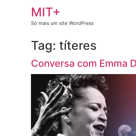
Ir
MIT+
para
o
Só mais um site WordPress
conteúdo
Tag:
títeres
Conversa com Emma Dan