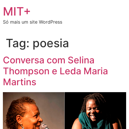
Ir
MIT+
para
o
Só mais um site WordPress
conteúdo
Tag:
poesia
Conversa com Selina
Thompson e Leda Maria
Martins