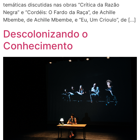
temáticas discutidas nas obras “Crítica da Razão
Negra” e “Cordéis: O Fardo da Raça”, de Achille
Mbembe, de Achille Mbembe, e “Eu, Um Crioulo”, de […]
Descolonizando o
Conhecimento