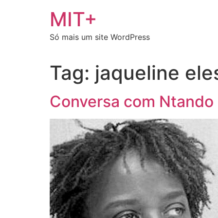
Ir
MIT+
para
o
Só mais um site WordPress
conteúdo
Tag:
jaqueline el
Conversa com Ntando C