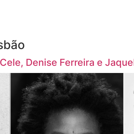
esbão
ele, Denise Ferreira e Jaque