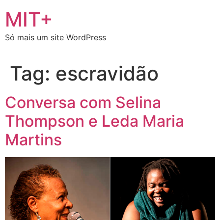
Ir
MIT+
para
o
Só mais um site WordPress
conteúdo
Tag:
escravidão
Conversa com Selina
Thompson e Leda Maria
Martins