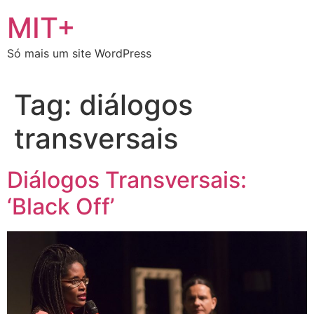
Ir
MIT+
para
o
Só mais um site WordPress
conteúdo
Tag:
diálogos
transversais
Diálogos Transversais:
‘Black Off’