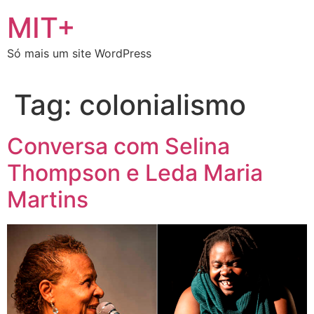
Ir
MIT+
para
o
Só mais um site WordPress
conteúdo
Tag:
colonialismo
Conversa com Selina
Thompson e Leda Maria
Martins