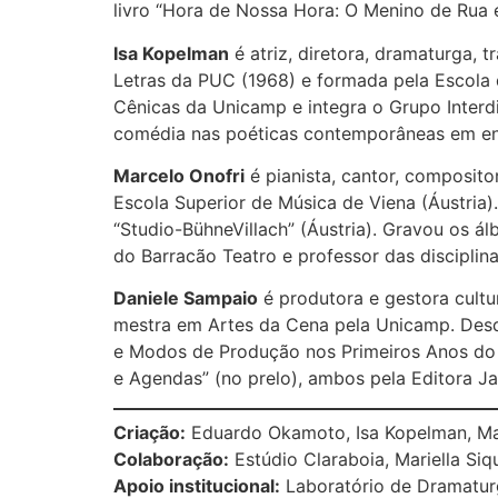
livro “Hora de Nossa Hora: O Menino de Rua e
Isa Kopelman
é atriz, diretora, dramaturga, 
Letras da PUC (1968) e formada pela Escola
Cênicas da Unicamp e integra o Grupo Interd
comédia nas poéticas contemporâneas em en
Marcelo Onofri
é pianista, cantor, composito
Escola Superior de Música de Viena (Áustria)
“Studio-BühneVillach” (Áustria). Gravou os álb
do Barracão Teatro e professor das discipli
Daniele Sampaio
é produtora e gestora cultur
mestra em Artes da Cena pela Unicamp. Desd
e Modos de Produção nos Primeiros Anos do 
e Agendas” (no prelo), ambos pela Editora Ja
Criação:
Eduardo Okamoto, Isa Kopelman, Ma
Colaboração:
Estúdio Claraboia, Mariella Siqu
Apoio institucional:
Laboratório de Dramaturg