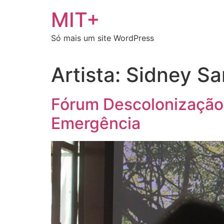
Ir
MIT+
para
o
Só mais um site WordPress
conteúdo
Artista:
Sidney Sa
Fórum Descolonização
Emergência