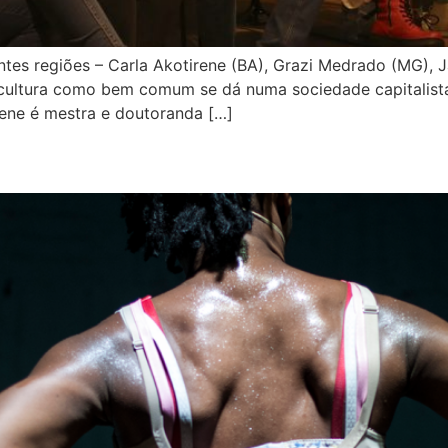
entes regiões – Carla Akotirene (BA), Grazi Medrado (MG), J
cultura como bem comum se dá numa sociedade capitalista, 
irene é mestra e doutoranda […]