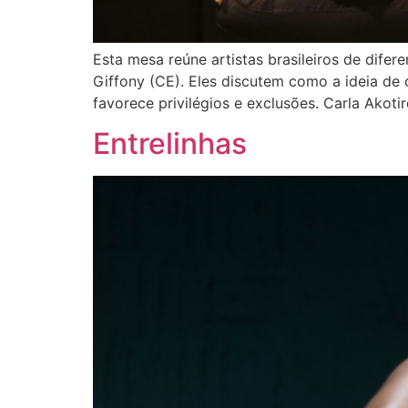
Esta mesa reúne artistas brasileiros de difer
Giffony (CE). Eles discutem como a ideia de 
favorece privilégios e exclusões. Carla Akot
Entrelinhas