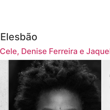
 Elesbão
ele, Denise Ferreira e Jaque