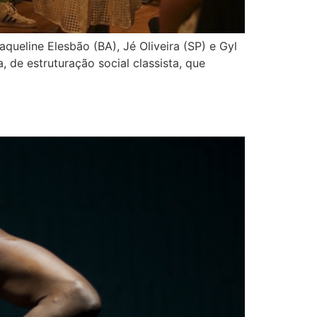
aqueline Elesbão (BA), Jé Oliveira (SP) e Gyl
de estruturação social classista, que