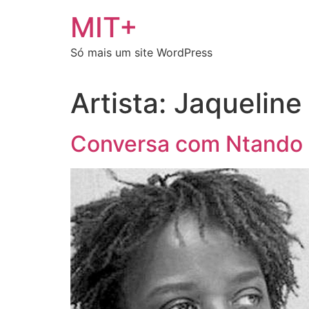
Ir
MIT+
para
o
Só mais um site WordPress
conteúdo
Artista:
Jaqueline
Conversa com Ntando C