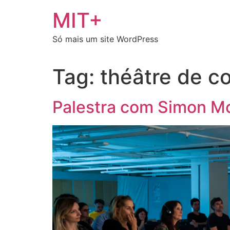
Ir
MIT+
para
o
Só mais um site WordPress
conteúdo
Tag:
théâtre de c
Palestra com Simon M