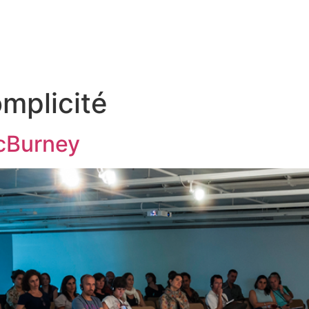
omplicité
cBurney