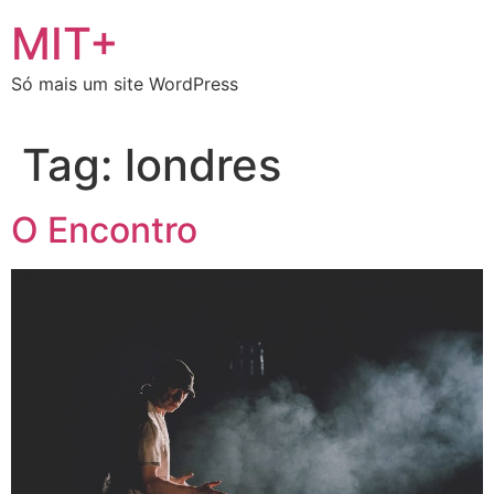
Ir
MIT+
para
o
Só mais um site WordPress
conteúdo
Tag:
londres
O Encontro