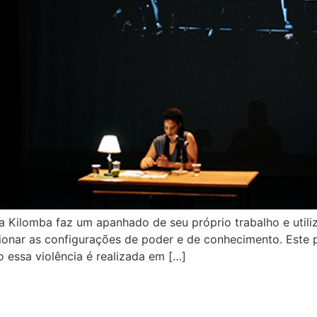
Kilomba faz um apanhado de seu próprio trabalho e utiliza
tionar as configurações de poder e de conhecimento. Este 
essa violência é realizada em […]