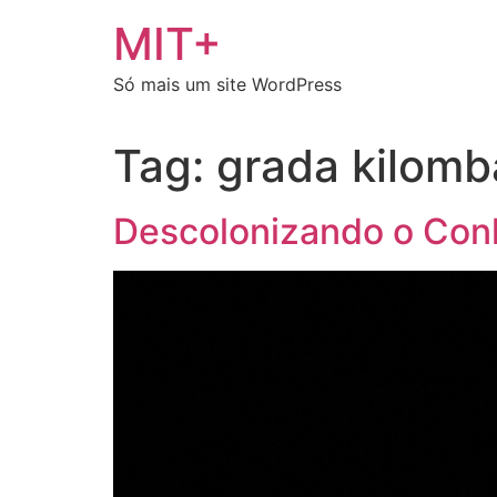
Ir
MIT+
para
o
Só mais um site WordPress
conteúdo
Tag:
grada kilomb
Descolonizando o Co