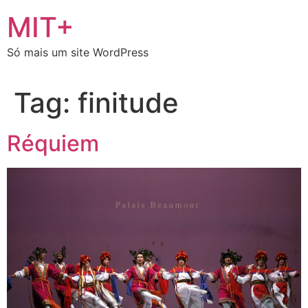
Ir
MIT+
para
o
Só mais um site WordPress
conteúdo
Tag:
finitude
Réquiem