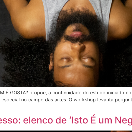
EM É GOSTA? propõe, a continuidade do estudo iniciado co
m especial no campo das artes. O workshop levanta pergunt
o: elenco de ‘Isto É um Neg