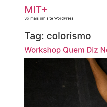
Ir
MIT+
para
o
Só mais um site WordPress
conteúdo
Tag:
colorismo
Workshop Quem Diz Nó