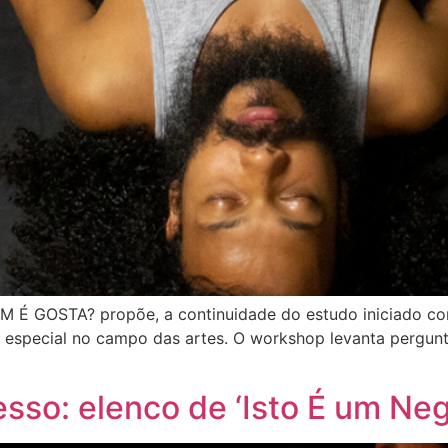
EM É GOSTA? propõe, a continuidade do estudo iniciado co
m especial no campo das artes. O workshop levanta pergunt
o: elenco de ‘Isto É um Neg