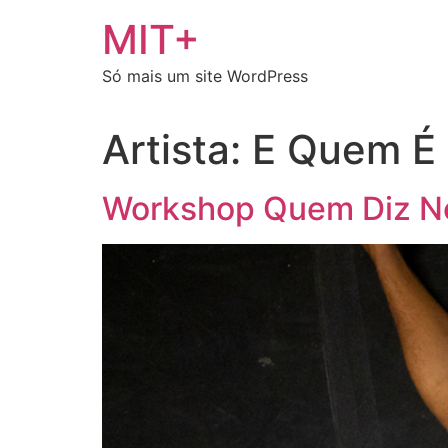
Ir
MIT+
para
o
Só mais um site WordPress
conteúdo
Artista:
E Quem É
Workshop Quem Diz Nó